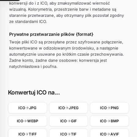
konwersji do i z ICO, aby zmaksymalizować wierność
wizualną. Kolorymetria, przestrzenie barw i metadane są
starannie przetwarzane, aby otrzymany plik pozostał zgodny
ze standardami ICO.
Prywatne przetwarzanie plików {format}
Twoje pliki ICO są przesyłane przez szyfrowane połączenie,
konwertowane w odizolowanym środowisku, a następnie
automatycznie usuwane po krótkim czasie przechowywania.
Żadne konto, żadne dane osobowe: konwersja jest
natychmiastowa i poufna.
Konwertuj ICO na...
ICO
JPG
ICO
JPEG
ICO
PNG
ICO
WEBP
ICO
GIF
ICO
BMP
ICO
TIFF
ICO
TIF
ICO
AVIF