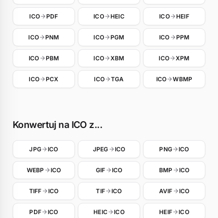
ICO
PDF
ICO
HEIC
ICO
HEIF
ICO
PNM
ICO
PGM
ICO
PPM
ICO
PBM
ICO
XBM
ICO
XPM
ICO
PCX
ICO
TGA
ICO
WBMP
Konwertuj na ICO z...
JPG
ICO
JPEG
ICO
PNG
ICO
WEBP
ICO
GIF
ICO
BMP
ICO
TIFF
ICO
TIF
ICO
AVIF
ICO
PDF
ICO
HEIC
ICO
HEIF
ICO