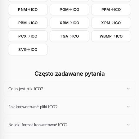
PNM
ICO
PGM
ICO
PPM
ICO
PBM
ICO
XBM
ICO
XPM
ICO
PCX
ICO
TGA
ICO
WBMP
ICO
SVG
ICO
Często zadawane pytania
Co to jest plik ICO?
Plik ICO to obraz używający specyfikacji kodowania ICO. Każdy
format ma swoje mocne strony w zakresie kompresji, jakości,
Jak konwertować pliki ICO?
przezroczystości lub animacji, i pasuje do określonych zastosowań
w projektowaniu stron internetowych, fotografii, grafice lub druku.
Prześlij swoje pliki ICO (do 24 jednocześnie), wybierz pożądany
format wyjściowy i uruchom konwersję. Otrzymasz swoje
Na jaki format konwertować ICO?
przekonwertowane obrazy gotowe do pobrania w kilka sekund, bez
instalacji lub rejestracji.
To zależy od zamierzonego zastosowania. Dla sieci WebP lub AVIF