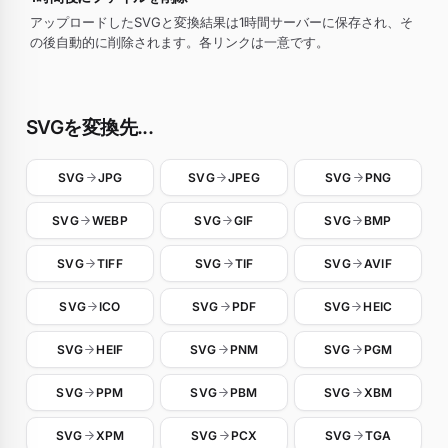
アップロードしたSVGと変換結果は1時間サーバーに保存され、そ
の後自動的に削除されます。各リンクは一意です。
SVGを変換先...
SVG
JPG
SVG
JPEG
SVG
PNG
SVG
WEBP
SVG
GIF
SVG
BMP
SVG
TIFF
SVG
TIF
SVG
AVIF
SVG
ICO
SVG
PDF
SVG
HEIC
SVG
HEIF
SVG
PNM
SVG
PGM
SVG
PPM
SVG
PBM
SVG
XBM
SVG
XPM
SVG
PCX
SVG
TGA