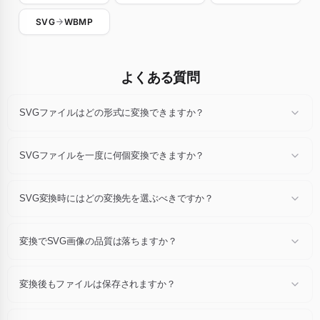
SVG
WBMP
よくある質問
SVGファイルはどの形式に変換できますか？
どのSVGファイルもJPG、JPEG、PNG、WebP、GIF、AVIF、BMP、
TIFF、PDF、ICOに変換できます。ファイルをドロップ後、ドロップダ
SVGファイルを一度に何個変換できますか？
ウンで変換先拡張子を選び「変換」をクリックしてください。
1セッションあたり最大24個のSVGファイル（各10 MB以内）を変換で
き、一括でZIPアーカイブとしてダウンロードできます。
SVG変換時にはどの変換先を選ぶべきですか？
Web公開にはWebPまたはAVIF、汎用互換にはJPGまたはPNG、印刷に
はPDFまたはTIFF、ファビコンにはICOを選択してください。迷ったら
変換でSVG画像の品質は落ちますか？
JPGとPNGが最も安全です。
変換はネイティブ解像度で推奨デフォルト値を使って行われます。目視
可能なアーティファクトは非常に稀で、通常の表示サイズでは元画像と
変換後もファイルは保存されますか？
ほぼ区別できません。
いいえ。SVGファイルと変換コピーはアップロードから1時間後に自動