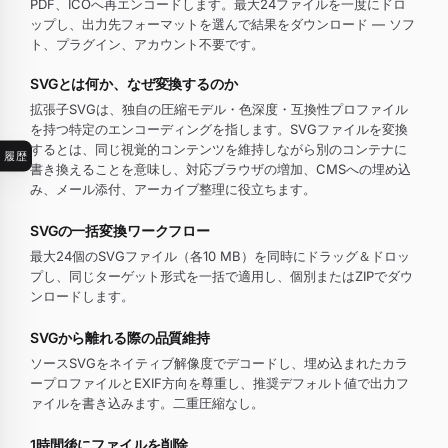
PDF、ICOへ再エンコードします。最大24ファイルを一度にドロ
ップし、出力先フォーマットを選んで結果をダウンロード — ソフ
ト、プラグイン、アカウント不要です。
SVGとは何か、なぜ変換するのか
拡張子SVGは、独自の圧縮モデル・色深度・互換性プロファイル
を持つ特定のエンコーディングを指します。SVGファイルを変換
するとは、同じ視覚的コンテンツを維持しながら別のコンテナに
履歴
書き換えることを意味し、対応ブラウザの増加、CMSへの埋め込
み、メール添付、アーカイブ整理に役立ちます。
SVGの一括変換ワークフロー
最大24個のSVGファイル（各10 MB）を同時にドラッグ＆ドロッ
プし、同じターゲット形式を一括で適用し、個別またはZIPでダウ
ンロードします。
SVGから離れる際の品質維持
ソースSVGをネイティブ解像度でデコードし、埋め込まれたカラ
ープロファイルとEXIF方向を尊重し、推奨デフォルト値で出力フ
ァイルを書き込みます。二重圧縮なし。
1時間後にファイルを削除