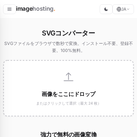
image
hosting
.
JA
ホスト
SVGコンバーター
変換
SVGファイルをブラウザで数秒で変換。インストール不要、登録不
要。100%無料。
リサイズ
画像をここにドロップ
またはクリックして選択（最大 24 枚）
強力で無料の画像変換