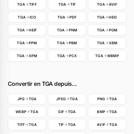
TGA
TIFF
TGA
TIF
TGA
AVIF
TGA
ICO
TGA
PDF
TGA
HEIC
TGA
HEIF
TGA
PNM
TGA
PGM
TGA
PPM
TGA
PBM
TGA
XBM
TGA
XPM
TGA
PCX
TGA
WBMP
Convertir en TGA depuis...
JPG
TGA
JPEG
TGA
PNG
TGA
WEBP
TGA
GIF
TGA
BMP
TGA
TIFF
TGA
TIF
TGA
AVIF
TGA