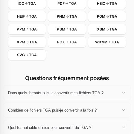
ICO
TGA
PDF
TGA
HEIC
TGA
HEIF
TGA
PNM
TGA
PGM
TGA
PPM
TGA
PBM
TGA
XBM
TGA
XPM
TGA
PCX
TGA
WBMP
TGA
SVG
TGA
Questions fréquemment posées
Dans quels formats puis-je convertir mes fichiers TGA ?
Un fichier TGA peut être converti en JPG, JPEG, PNG, WebP, GIF,
AVIF, BMP, TIFF, PDF ou ICO. Sélectionnez l'extension de destination
Combien de fichiers TGA puis-je convertir à la fois ?
dans le menu déroulant après avoir déposé vos fichiers, puis cliquez
sur Convertir.
Vous pouvez convertir jusqu'à 24 fichiers TGA par session, de
10 MB maximum chacun. L'ensemble peut ensuite être téléchargé
Quel format cible choisir pour convertir du TGA ?
sous forme d'archive ZIP unique.