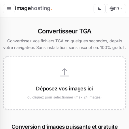
image
hosting
.
FR
Héberger
Convertisseur TGA
Convertir
Convertissez vos fichiers TGA en quelques secondes, depuis
votre navigateur. Sans installation, sans inscription. 100% gratuit.
Redimensionner
Déposez vos images ici
ou cliquez pour sélectionner (max 24 images)
Conversion d'images puissante et gratuite