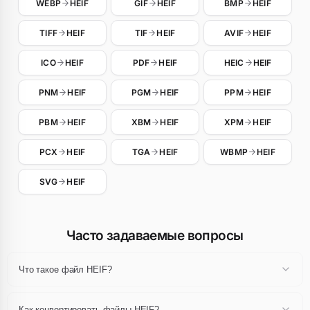
WEBP
HEIF
GIF
HEIF
BMP
HEIF
TIFF
HEIF
TIF
HEIF
AVIF
HEIF
ICO
HEIF
PDF
HEIF
HEIC
HEIF
PNM
HEIF
PGM
HEIF
PPM
HEIF
PBM
HEIF
XBM
HEIF
XPM
HEIF
PCX
HEIF
TGA
HEIF
WBMP
HEIF
SVG
HEIF
Часто задаваемые вопросы
Что такое файл HEIF?
Файл HEIF — это изображение, использующее спецификации
кодирования HEIF. Каждый формат имеет свои сильные стороны
Как конвертировать файлы HEIF?