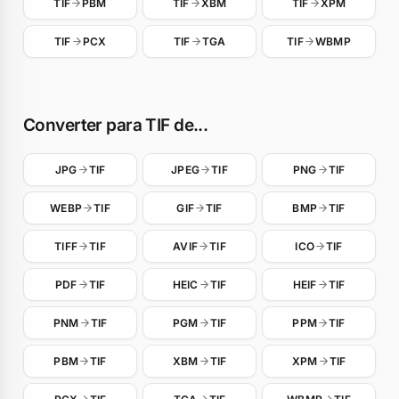
TIF
PBM
TIF
XBM
TIF
XPM
TIF
PCX
TIF
TGA
TIF
WBMP
Converter para TIF de...
JPG
TIF
JPEG
TIF
PNG
TIF
WEBP
TIF
GIF
TIF
BMP
TIF
TIFF
TIF
AVIF
TIF
ICO
TIF
PDF
TIF
HEIC
TIF
HEIF
TIF
PNM
TIF
PGM
TIF
PPM
TIF
PBM
TIF
XBM
TIF
XPM
TIF