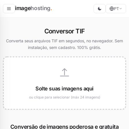
image
hosting
.
PT
Hospedar
Conversor TIF
Converter
Converta seus arquivos TIF em segundos, no navegador. Sem
instalação, sem cadastro. 100% grátis.
Redimensionar
Solte suas imagens aqui
ou clique para selecionar (máx 24 imagens)
Conversão de imagens poderosa e gratuita