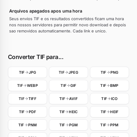
Arquivos apagados apos uma hora
Seus envios TIF e os resultados convertidos ficam uma hora
nos nossos servidores para permitir novo download e depois
sao removidos automaticamente. Cada link e unico.
Converter TIF para...
TIF
JPG
TIF
JPEG
TIF
PNG
TIF
WEBP
TIF
GIF
TIF
BMP
TIF
TIFF
TIF
AVIF
TIF
ICO
TIF
PDF
TIF
HEIC
TIF
HEIF
TIF
PNM
TIF
PGM
TIF
PPM