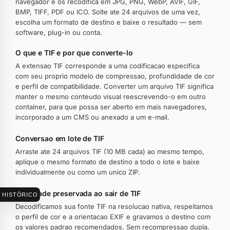
navegador e os recodifica em JPG, PNG, WebP, AVIF, GIF,
BMP, TIFF, PDF ou ICO. Solte ate 24 arquivos de uma vez,
escolha um formato de destino e baixe o resultado — sem
software, plug-in ou conta.
O que e TIF e por que converte-lo
A extensao TIF corresponde a uma codificacao especifica
com seu proprio modelo de compressao, profundidade de cor
e perfil de compatibilidade. Converter um arquivo TIF significa
manter o mesmo conteudo visual reescrevendo-o em outro
container, para que possa ser aberto em mais navegadores,
incorporado a um CMS ou anexado a um e-mail.
Conversao em lote de TIF
Arraste ate 24 arquivos TIF (10 MB cada) ao mesmo tempo,
aplique o mesmo formato de destino a todo o lote e baixe
individualmente ou como um unico ZIP.
Qualidade preservada ao sair de TIF
HISTÓRICO
Decodificamos sua fonte TIF na resolucao nativa, respeitamos
o perfil de cor e a orientacao EXIF e gravamos o destino com
os valores padrao recomendados. Sem recompressao dupla.