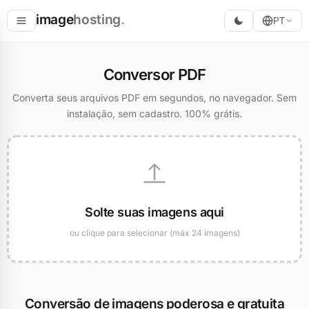
image
hosting
.
PT
Hospedar
Conversor PDF
Converter
Converta seus arquivos PDF em segundos, no navegador. Sem
instalação, sem cadastro. 100% grátis.
Redimensionar
Solte suas imagens aqui
ou clique para selecionar (máx 24 imagens)
Conversão de imagens poderosa e gratuita