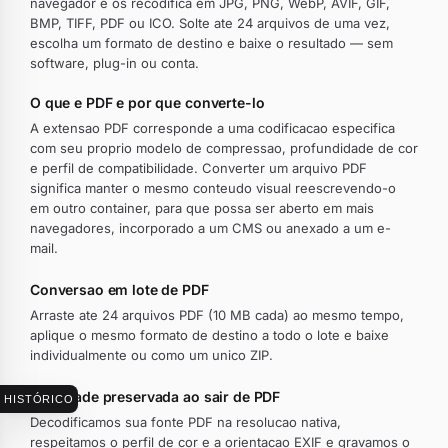
navegador e os recodifica em JPG, PNG, WebP, AVIF, GIF,
BMP, TIFF, PDF ou ICO. Solte ate 24 arquivos de uma vez,
escolha um formato de destino e baixe o resultado — sem
software, plug-in ou conta.
O que e PDF e por que converte-lo
A extensao PDF corresponde a uma codificacao especifica
com seu proprio modelo de compressao, profundidade de cor
e perfil de compatibilidade. Converter um arquivo PDF
significa manter o mesmo conteudo visual reescrevendo-o
em outro container, para que possa ser aberto em mais
navegadores, incorporado a um CMS ou anexado a um e-
mail.
Conversao em lote de PDF
Arraste ate 24 arquivos PDF (10 MB cada) ao mesmo tempo,
aplique o mesmo formato de destino a todo o lote e baixe
individualmente ou como um unico ZIP.
Qualidade preservada ao sair de PDF
HISTÓRICO
Decodificamos sua fonte PDF na resolucao nativa,
respeitamos o perfil de cor e a orientacao EXIF e gravamos o