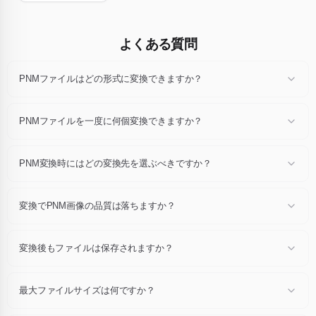
よくある質問
PNMファイルはどの形式に変換できますか？
どのPNMファイルもJPG、JPEG、PNG、WebP、GIF、AVIF、BMP、
TIFF、PDF、ICOに変換できます。ファイルをドロップ後、ドロップダ
PNMファイルを一度に何個変換できますか？
ウンで変換先拡張子を選び「変換」をクリックしてください。
1セッションあたり最大24個のPNMファイル（各10 MB以内）を変換で
き、一括でZIPアーカイブとしてダウンロードできます。
PNM変換時にはどの変換先を選ぶべきですか？
Web公開にはWebPまたはAVIF、汎用互換にはJPGまたはPNG、印刷に
はPDFまたはTIFF、ファビコンにはICOを選択してください。迷ったら
変換でPNM画像の品質は落ちますか？
JPGとPNGが最も安全です。
変換はネイティブ解像度で推奨デフォルト値を使って行われます。目視
可能なアーティファクトは非常に稀で、通常の表示サイズでは元画像と
変換後もファイルは保存されますか？
ほぼ区別できません。
いいえ。PNMファイルと変換コピーはアップロードから1時間後に自動
削除されます。アカウントは不要で、データ共有もありません。
最大ファイルサイズは何ですか？
各ファイルは最大10 MBです。最大24枚の画像を同時に変換できます。