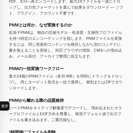
PDF、ICOへ再エンコードします。最大24ファイルを一度にドロ
ップし、出力先フォーマットを選んで結果をダウンロード — ソフ
ト、プラグイン、アカウント不要です。
PNMとは何か、なぜ変換するのか
拡張子PNMは、独自の圧縮モデル・色深度・互換性プロファイル
を持つ特定のエンコーディングを指します。PNMファイルを変換
するとは、同じ視覚的コンテンツを維持しながら別のコンテナに
書き換えることを意味し、対応ブラウザの増加、CMSへの埋め込
み、メール添付、アーカイブ整理に役立ちます。
PNMの一括変換ワークフロー
最大24個のPNMファイル（各10 MB）を同時にドラッグ＆ドロッ
プし、同じターゲット形式を一括で適用し、個別またはZIPでダウ
ンロードします。
PNMから離れる際の品質維持
履歴
ソースPNMをネイティブ解像度でデコードし、埋め込まれたカラ
ープロファイルとEXIF方向を尊重し、推奨デフォルト値で出力フ
ァイルを書き込みます。二重圧縮なし。
1時間後にファイルを削除