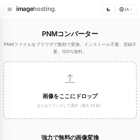
image
hosting
.
JA
ホスト
PNMコンバーター
変換
PNMファイルをブラウザで数秒で変換。インストール不要、登録不
要。100%無料。
リサイズ
画像をここにドロップ
またはクリックして選択（最大 24 枚）
強力で無料の画像変換