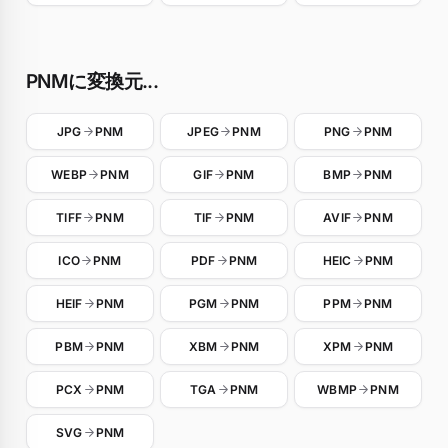
PNMに変換元...
JPG
PNM
JPEG
PNM
PNG
PNM
WEBP
PNM
GIF
PNM
BMP
PNM
TIFF
PNM
TIF
PNM
AVIF
PNM
ICO
PNM
PDF
PNM
HEIC
PNM
HEIF
PNM
PGM
PNM
PPM
PNM
PBM
PNM
XBM
PNM
XPM
PNM
PCX
PNM
TGA
PNM
WBMP
PNM
SVG
PNM