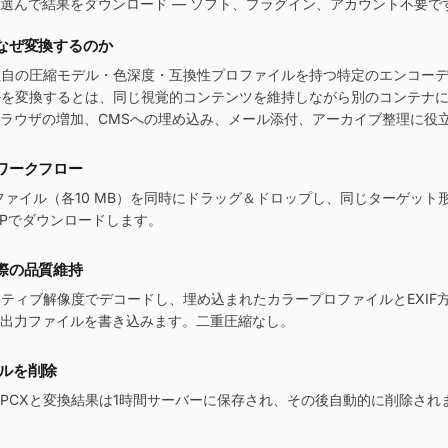
選んで結果をダウンロード — ソフト、プラグイン、アカウント不要で
、なぜ変換するのか
独自の圧縮モデル・色深度・互換性プロファイルを持つ特定のエンコー
ルを変換するとは、同じ視覚的コンテンツを維持しながら別のコンテナ
ラウザの増加、CMSへの埋め込み、メール添付、アーカイブ整理に役
ワークフロー
Xファイル（各10 MB）を同時にドラッグ＆ドロップし、同じターゲット
IPでダウンロードします。
際の品質維持
イティブ解像度でデコードし、埋め込まれたカラープロファイルとEXIF
出力ファイルを書き込みます。二重圧縮なし。
イルを削除
PCXと変換結果は1時間サーバーに保存され、その後自動的に削除され