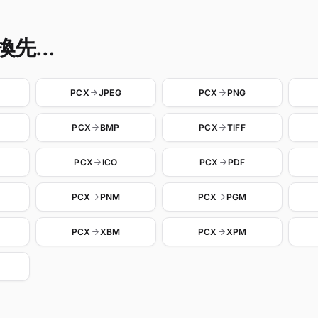
先...
PCX
JPEG
PCX
PNG
PCX
BMP
PCX
TIFF
PCX
ICO
PCX
PDF
PCX
PNM
PCX
PGM
PCX
XBM
PCX
XPM