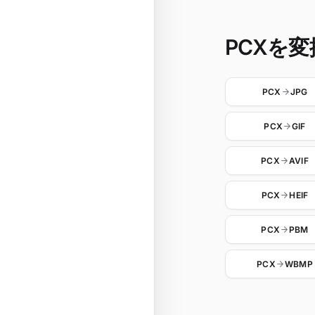
PCXを変換
PCX
JPG
PCX
GIF
PCX
AVIF
PCX
HEIF
PCX
PBM
PCX
WBMP