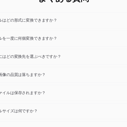
イルはどの形式に変換できますか？
イルもJPG、JPEG、PNG、WebP、GIF、AVIF、BMP、TIFF、PDF
ファイルをドロップ後、ドロップダウンで変換先拡張子を選び「変換」
イルを一度に何個変換できますか？
い。
あたり最大24個のPCXファイル（各10 MB以内）を変換でき、一括でZ
ウンロードできます。
時にはどの変換先を選ぶべきですか？
はWebPまたはAVIF、汎用互換にはJPGまたはPNG、印刷にはPDFまたは
はICOを選択してください。迷ったらJPGとPNGが最も安全です。
X画像の品質は落ちますか？
ティブ解像度で推奨デフォルト値を使って行われます。目視可能なアー
稀で、通常の表示サイズでは元画像とほぼ区別できません。
ァイルは保存されますか？
CXファイルと変換コピーはアップロードから1時間後に自動削除されま
、データ共有もありません。
ルサイズは何ですか？
は最大10 MBです。最大24枚の画像を同時に変換できます。