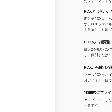
先フォーマットを
PCXとは何か
拡張子PCXは、
す。PCXファイ
を意味し、対応ブ
PCXの一括変換
最大24個のPC
し、個別またはZ
PCXから離れる
ソースPCXをネ
奨デフォルト値で
1時間後にファ
アップロードした
一意です。