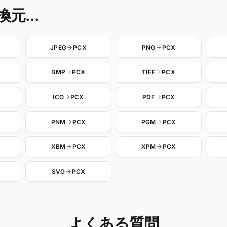
元...
JPEG
PCX
PNG
PCX
BMP
PCX
TIFF
PCX
ICO
PCX
PDF
PCX
PNM
PCX
PGM
PCX
XBM
PCX
XPM
PCX
SVG
PCX
よくある質問