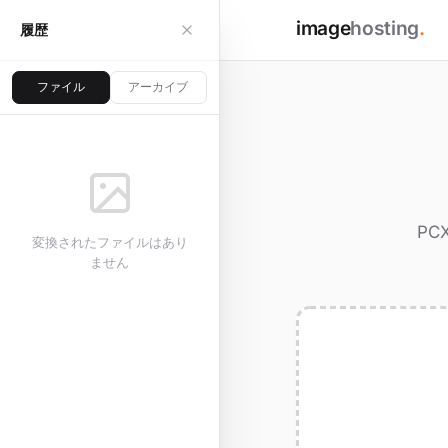
image
hosting
.
履歴
ファイル
アーカイブ
P
変換されたファイルはあり
ません