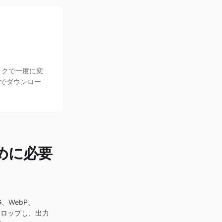
ックで一度に変
ブでダウンロー
めに必要
、WebP、
にドロップし、出力