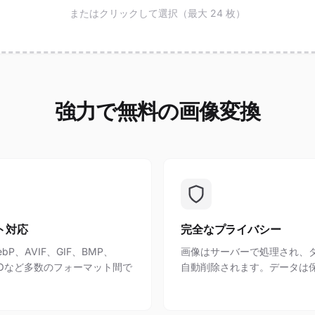
またはクリックして選択（最大 24 枚）
強力で無料の画像変換
ト対応
完全なプライバシー
bP、AVIF、GIF、BMP、
画像はサーバーで処理され、
、ICOなど多数のフォーマット間で
自動削除されます。データは