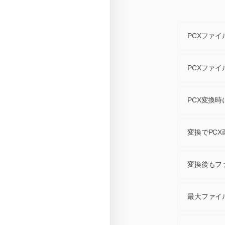
PCXファ
どのPCXファ
できます。
PCXファ
してくださ
1セッション
ブとしてダ
PCX変換
Web公開に
ァビコンに
変換でPC
変換はネイ
トは非常に
変換後もフ
いいえ。P
トは不要で
最大ファイ
各ファイル