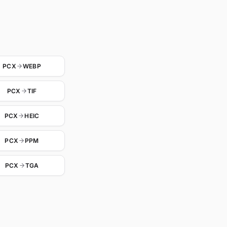
PCX
WEBP
PCX
TIF
PCX
HEIC
PCX
PPM
PCX
TGA