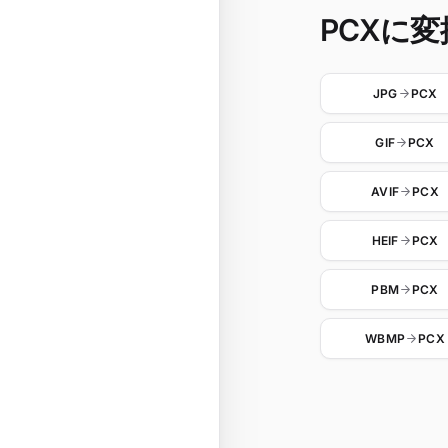
PCXに変換
JPG
PCX
GIF
PCX
AVIF
PCX
HEIF
PCX
PBM
PCX
WBMP
PCX