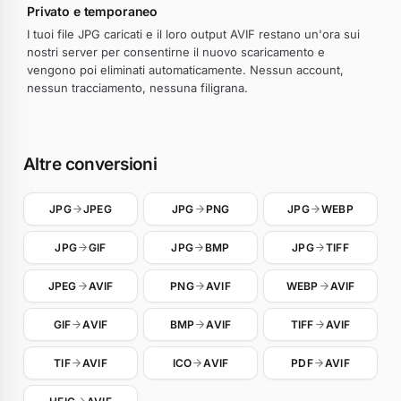
Privato e temporaneo
I tuoi file JPG caricati e il loro output AVIF restano un'ora sui
nostri server per consentirne il nuovo scaricamento e
vengono poi eliminati automaticamente. Nessun account,
nessun tracciamento, nessuna filigrana.
Altre conversioni
JPG
JPEG
JPG
PNG
JPG
WEBP
JPG
GIF
JPG
BMP
JPG
TIFF
JPEG
AVIF
PNG
AVIF
WEBP
AVIF
GIF
AVIF
BMP
AVIF
TIFF
AVIF
TIF
AVIF
ICO
AVIF
PDF
AVIF