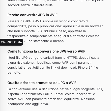
selezionato come output, e i file convertiti sono pronti in pochi
secondi senza installare nulla.
Perche convertire JPG in AVIF
Passare da JPG a AVIF risolve un vincolo concreto di
compatibilita, peso o pubblicazione: aprire il file in un browser
che non supporta JPG, ridurne il peso, appiattire la
trasparenza o semplicemente adeguarsi al formato richiesto
da un CMS, una stampante o un'app.
CRONOLOGIA
Come funziona la conversione JPG verso AVIF
I tuoi file JPG vengono caricati tramite HTTPS, decodificati a
piena risoluzione, ricodificati come AVIF con i parametri
consigliati e restituiti tramite link di download. Fino a 24 file
per lotto.
Qualita e fedelta cromatica da JPG a AVIF
La conversione usa la risoluzione nativa di ogni sorgente JPG,
rispetta l'orientamento EXIF e i profili colore incorporati e
scrive AVIF con parametri predefiniti equilibrati. Nessuna
ricompressione aggiuntiva.