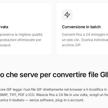
rvata
Conversione in batch
preserva la migliore qualità
Converti fino a 24 immagini i
mpostazioni ottimizzate per
un solo clic. Scarica individ
 output.
archivio ZIP.
io che serve per convertire file GI
tore GIF legge i tuoi file GIF direttamente nel browser e li ricodifica 
BMP, TIFF, PDF o ICO. Rilascia fino a 24 file in una volta, scegli un f
arica il risultato — senza software, plug-in o account.