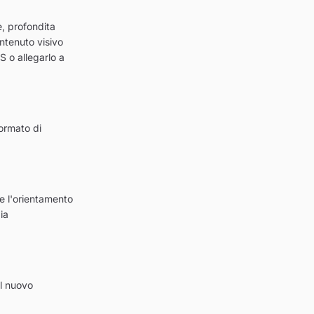
e, profondita
ontenuto visivo
S o allegarlo a
ormato di
 e l'orientamento
ia
il nuovo