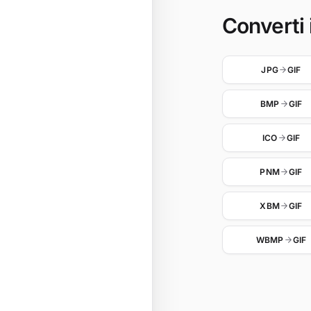
Converti 
JPG
GIF
BMP
GIF
ICO
GIF
PNM
GIF
XBM
GIF
WBMP
GIF