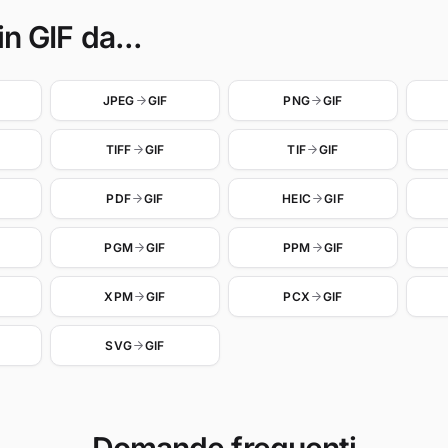
in GIF da...
JPEG
GIF
PNG
GIF
TIFF
GIF
TIF
GIF
PDF
GIF
HEIC
GIF
PGM
GIF
PPM
GIF
XPM
GIF
PCX
GIF
SVG
GIF