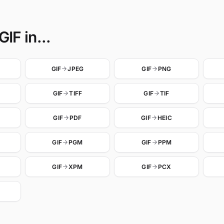
IF in...
GIF
JPEG
GIF
PNG
GIF
TIFF
GIF
TIF
GIF
PDF
GIF
HEIC
GIF
PGM
GIF
PPM
GIF
XPM
GIF
PCX