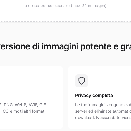
o clicca per selezionare (max 24 immagini)
rsione di immagini potente e gr
Privacy completa
G, PNG, WebP, AVIF, GIF,
Le tue immagini vengono elab
ICO e molti altri formati.
server ed eliminate automati
download. Nessun dato viene