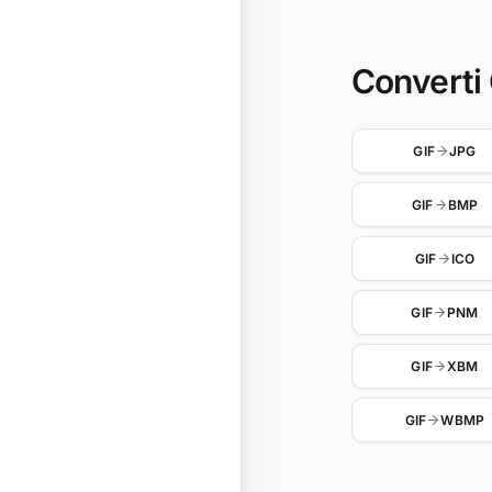
Converti G
GIF
JPG
GIF
BMP
GIF
ICO
GIF
PNM
GIF
XBM
GIF
WBMP