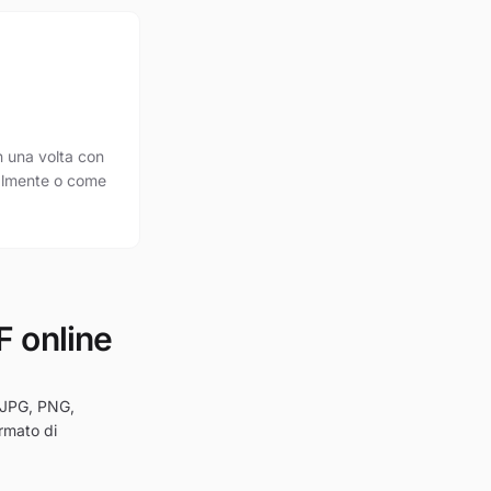
n una volta con
ualmente o come
F online
in JPG, PNG,
ormato di