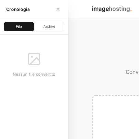
image
hosting
.
Cronologia
File
Archivi
Conve
Nessun file convertito