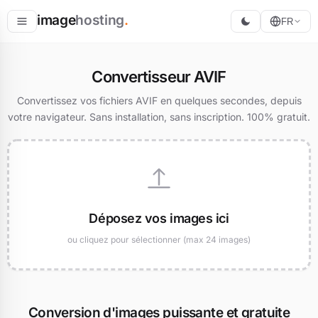
image
hosting
.
FR
Héberger
Convertisseur AVIF
Convertir
Convertissez vos fichiers AVIF en quelques secondes, depuis
votre navigateur. Sans installation, sans inscription. 100% gratuit.
Redimensionner
Déposez vos images ici
ou cliquez pour sélectionner (max 24 images)
Conversion d'images puissante et gratuite