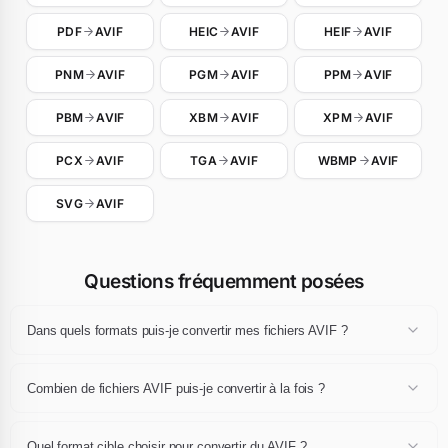
PDF
AVIF
HEIC
AVIF
HEIF
AVIF
PNM
AVIF
PGM
AVIF
PPM
AVIF
PBM
AVIF
XBM
AVIF
XPM
AVIF
PCX
AVIF
TGA
AVIF
WBMP
AVIF
SVG
AVIF
Questions fréquemment posées
Dans quels formats puis-je convertir mes fichiers AVIF ?
Un fichier AVIF peut être converti en JPG, JPEG, PNG, WebP, GIF,
AVIF, BMP, TIFF, PDF ou ICO. Sélectionnez l'extension de destination
Combien de fichiers AVIF puis-je convertir à la fois ?
dans le menu déroulant après avoir déposé vos fichiers, puis cliquez
sur Convertir.
Vous pouvez convertir jusqu'à 24 fichiers AVIF par session, de
10 MB maximum chacun. L'ensemble peut ensuite être téléchargé
Quel format cible choisir pour convertir du AVIF ?