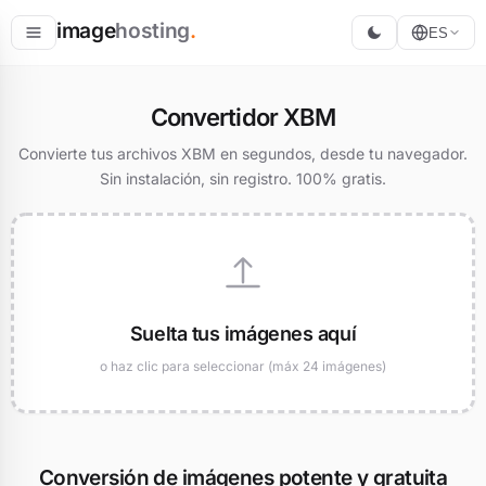
image
hosting
.
ES
Alojar
Convertidor XBM
Convertir
Convierte tus archivos XBM en segundos, desde tu navegador.
Sin instalación, sin registro. 100% gratis.
Redimensionar
Suelta tus imágenes aquí
o haz clic para seleccionar (máx 24 imágenes)
Conversión de imágenes potente y gratuita