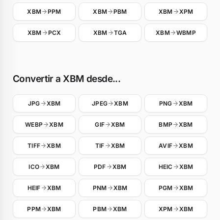
XBM
PPM
XBM
PBM
XBM
XPM
XBM
PCX
XBM
TGA
XBM
WBMP
Convertir a XBM desde...
JPG
XBM
JPEG
XBM
PNG
XBM
WEBP
XBM
GIF
XBM
BMP
XBM
TIFF
XBM
TIF
XBM
AVIF
XBM
ICO
XBM
PDF
XBM
HEIC
XBM
HEIF
XBM
PNM
XBM
PGM
XBM
PPM
XBM
PBM
XBM
XPM
XBM